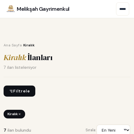
Melikşah Gayrimenkul
›
Ana Sayfa
Kiralık
Kiralık
İlanları
7 ilan listeleniyor
Filtrele
Kiralık
7
ilan bulundu
Sırala: