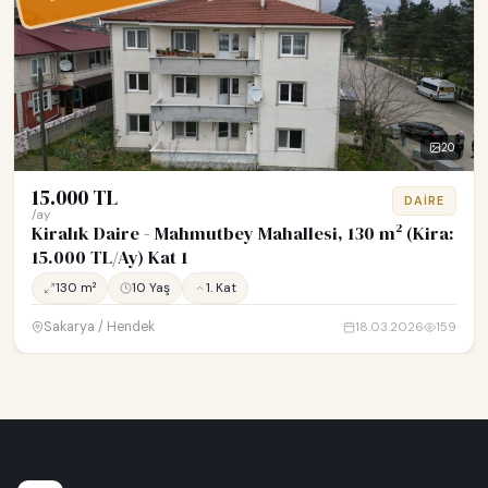
20
15.000 TL
DAIRE
/ay
Kiralık Daire - Mahmutbey Mahallesi, 130 m² (Kira:
15.000 TL/Ay) Kat 1
130 m²
10 Yaş
1. Kat
Sakarya / Hendek
18.03.2026
159