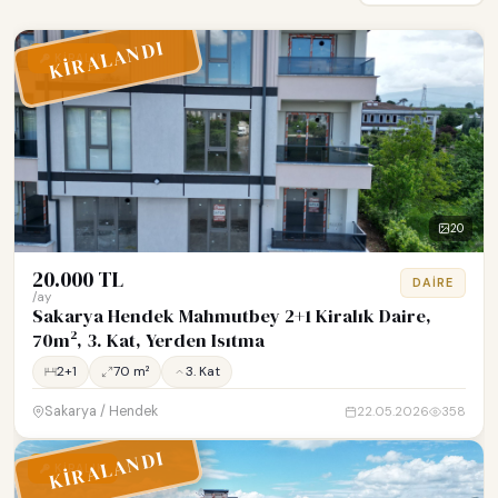
KİRALANDI
KİRALIK
20
20.000 TL
DAIRE
/ay
Sakarya Hendek Mahmutbey 2+1 Kiralık Daire,
70m², 3. Kat, Yerden Isıtma
2+1
70 m²
3. Kat
Sakarya / Hendek
22.05.2026
358
KİRALANDI
KİRALIK