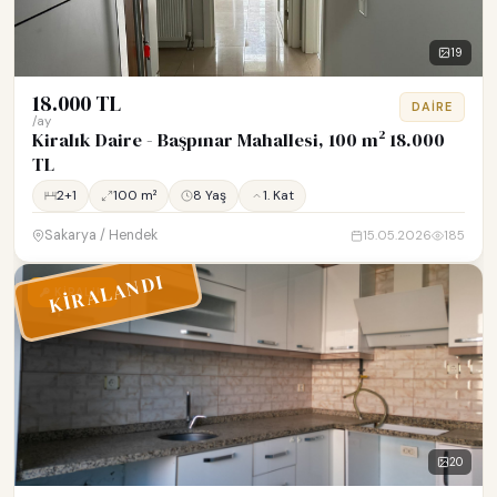
19
18.000 TL
DAIRE
/ay
Kiralık Daire - Başpınar Mahallesi, 100 m² 18.000
TL
2+1
100 m²
8 Yaş
1. Kat
Sakarya / Hendek
15.05.2026
185
KİRALANDI
KİRALIK
20