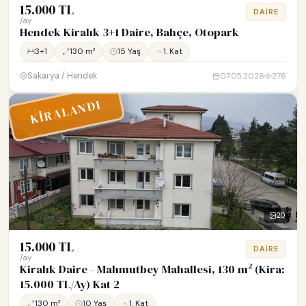
15.000 TL
DAIRE
/ay
Hendek Kiralık 3+1 Daire, Bahçe, Otopark
3+1
130 m²
15 Yaş
1. Kat
Sakarya / Hendek
07.05.2026
276
KİRALANDI
KİRALIK
20
15.000 TL
DAIRE
/ay
Kiralık Daire - Mahmutbey Mahallesi, 130 m² (Kira:
15.000 TL/Ay) Kat 2
130 m²
10 Yaş
1. Kat