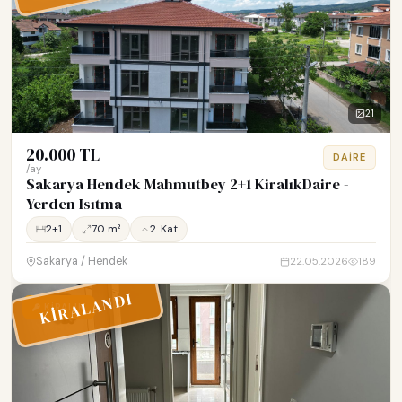
21
20.000 TL
DAIRE
/ay
Sakarya Hendek Mahmutbey 2+1 KiralıkDaire -
Yerden Isıtma
2+1
70 m²
2. Kat
Sakarya / Hendek
22.05.2026
189
KİRALANDI
KİRALIK