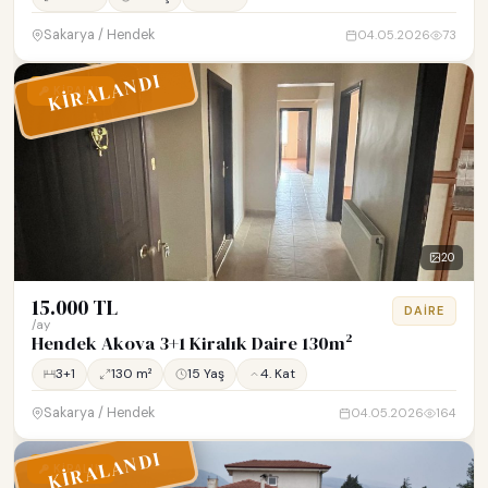
Sakarya / Hendek
04.05.2026
73
KİRALANDI
KİRALIK
20
15.000 TL
DAIRE
/ay
Hendek Akova 3+1 Kiralık Daire 130m²
3+1
130 m²
15 Yaş
4. Kat
Sakarya / Hendek
04.05.2026
164
KİRALANDI
KİRALIK