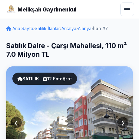
Melikşah Gayrimenkul
Ana Sayfa
›
Satılık İlanlar
›
Antalya
›
Alanya
›
İlan #7
Satılık Daire - Çarşı Mahallesi, 110 m²
7.0 Milyon TL
SATILIK
12 Fotoğraf
❮
❯