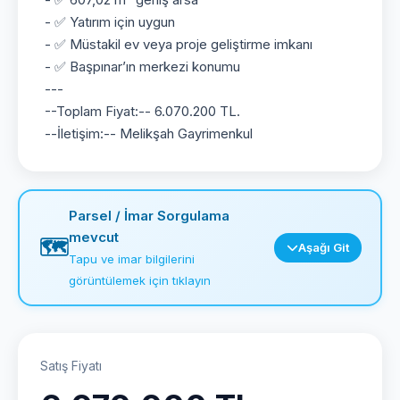
- ✅ Yatırım için uygun
- ✅ Müstakil ev veya proje geliştirme imkanı
- ✅ Başpınar’ın merkezi konumu
---
--Toplam Fiyat:-- 6.070.200 TL.
--İletişim:-- Melikşah Gayrimenkul
Parsel / İmar Sorgulama
mevcut
🗺️
Aşağı Git
Tapu ve imar bilgilerini
görüntülemek için tıklayın
Satış Fiyatı