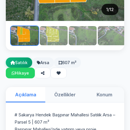
1
/12
Satılık
Arsa
607 m²
Hikaye
Açıklama
Özellikler
Konum
# Sakarya Hendek Başpınar Mahallesi Satılık Arsa –
Parsel 5 | 607 m²
Başpınar Mahallesi’nde yatırım veya proje