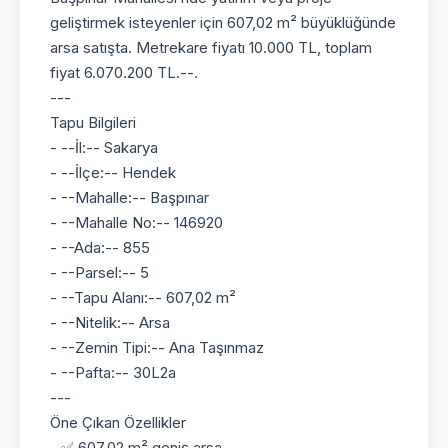
geliştirmek isteyenler için 607,02 m² büyüklüğünde
arsa satışta. Metrekare fiyatı 10.000 TL, toplam
fiyat 6.070.200 TL.--.
---
Tapu Bilgileri
- --İl:-- Sakarya
- --İlçe:-- Hendek
- --Mahalle:-- Başpınar
- --Mahalle No:-- 146920
- --Ada:-- 855
- --Parsel:-- 5
- --Tapu Alanı:-- 607,02 m²
- --Nitelik:-- Arsa
- --Zemin Tipi:-- Ana Taşınmaz
- --Pafta:-- 30L2a
---
Öne Çıkan Özellikler
- ✅ 607,02 m² geniş arsa