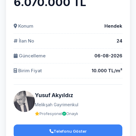
6.070.000 TL
Konum
Hendek
İlan No
24
Güncelleme
06-08-2026
Birim Fiyat
10.000 TL/m²
Yusuf Akyıldız
Melikşah Gayrimenkul
Profesyonel
Onaylı
Telefonu Göster