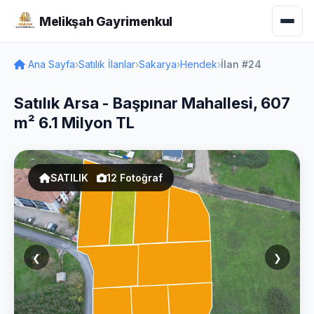
Melikşah Gayrimenkul
Ana Sayfa
›
Satılık İlanlar
›
Sakarya
›
Hendek
›
İlan #24
Satılık Arsa - Başpınar Mahallesi, 607
m² 6.1 Milyon TL
SATILIK
12 Fotoğraf
❮
❯