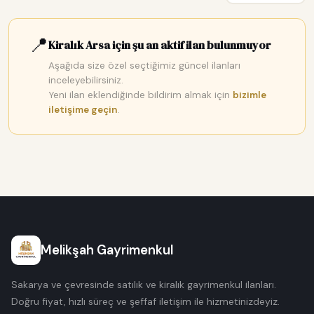
📍
Kiralık Arsa için şu an aktif ilan bulunmuyor
Aşağıda size özel seçtiğimiz güncel ilanları
inceleyebilirsiniz.
Yeni ilan eklendiğinde bildirim almak için
bizimle
iletişime geçin
.
Melikşah Gayrimenkul
Sakarya ve çevresinde satılık ve kiralık gayrimenkul ilanları.
Doğru fiyat, hızlı süreç ve şeffaf iletişim ile hizmetinizdeyiz.