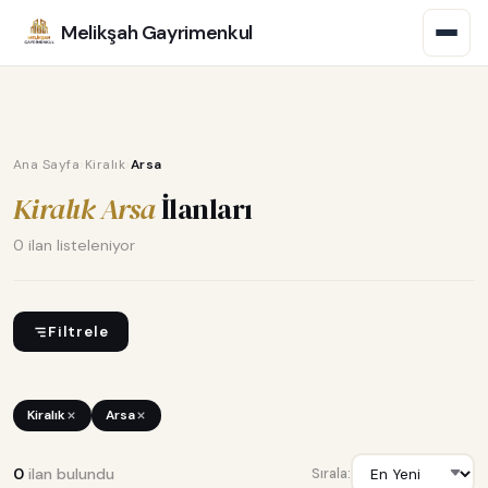
Melikşah Gayrimenkul
›
›
Ana Sayfa
Kiralık
Arsa
Kiralık Arsa
İlanları
0 ilan listeleniyor
Filtrele
Kiralık
Arsa
0
ilan bulundu
Sırala: