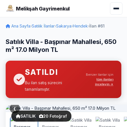
Melikşah Gayrimenkul
Ana Sayfa
›
Satılık İlanlar
›
Sakarya
›
Hendek
›
İlan #61
Satılık Villa - Başpınar Mahallesi, 650
m² 17.0 Milyon TL
SATILDI
Benzer ilanlar için
tüm ilanları
Bu ilan satış sürecini
inceleyin →
tamamlamıştır.
❮
SATILIK
20 Fotoğraf