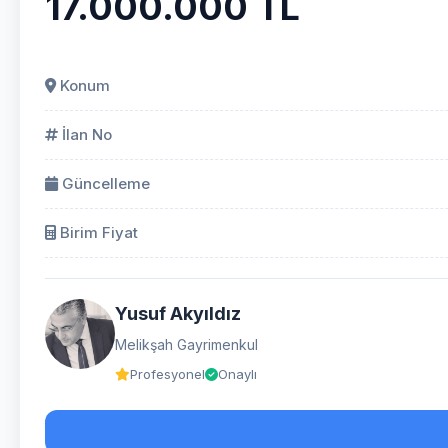
17.000.000 TL
Konum
İlan No
Güncelleme
Birim Fiyat
Yusuf Akyıldız
Melikşah Gayrimenkul
Profesyonel
Onaylı