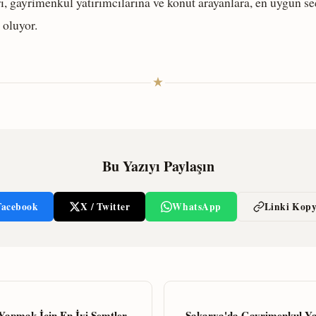
, gayrimenkul yatırımcılarına ve konut arayanlara, en uygun se
 oluyor.
Bu Yazıyı Paylaşın
Facebook
X / Twitter
WhatsApp
Linki Kopy
Yapmak İçin En İyi Semtler
Sakarya'da Gayrimenkul Yatı