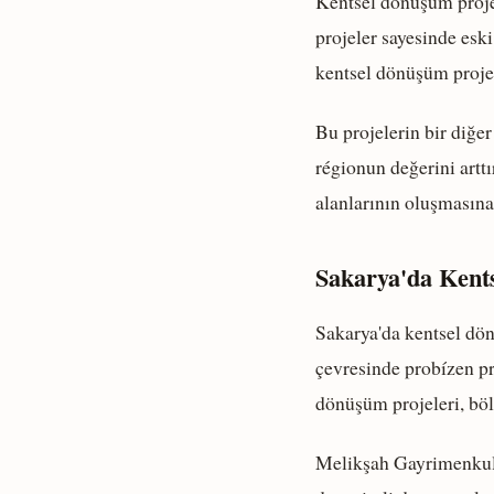
Kentsel dönüşüm projel
projeler sayesinde eski
kentsel dönüşüm projele
Bu projelerin bir diğe
régionun değerini arttı
alanlarının oluşmasına
Sakarya'da Kent
Sakarya'da kentsel dö
çevresinde probízen pr
dönüşüm projeleri, böl
Melikşah Gayrimenkul,