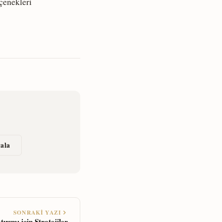
çenekleri
ala
SONRAKI YAZI
rımı için Stratejiler