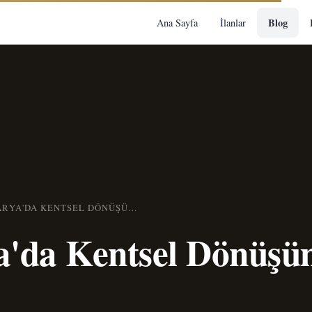
Blog
Ana Sayfa
İlanlar
SAKARYA'DA KENTSEL DÖNÜŞÜMÜN ETKISI
a'da Kentsel Dönüş