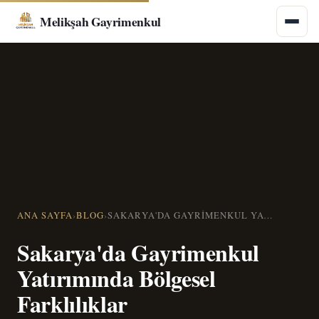
Melikşah Gayrimenkul
ANA SAYFA
›
BLOG
›
SAKARYA'DA GAYRIMENKUL YATIRIMINDA BÖLGESEL FARKLILIKLAR
Sakarya'da Gayrimenkul
Yatırımında Bölgesel
Farklılıklar